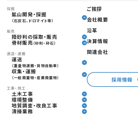
ご挨拶
採掘
鉱山開発・採掘
会社概要
（石灰石、ドロマイト等）
沿革
販売
陸砂利の採取・販売
決算情報
骨材販売
（砂利・砕石）
関連会社
運送・運搬
運送
（重量物運搬・貨物自動車）
収集・運搬
（一般廃棄物・産業廃棄物）
採用情報
工事・施工
土木工事
環境整備
地質調査・改良工事
清掃業務