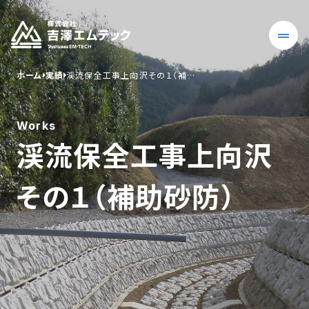
ホーム
実績
渓流保全工事上向沢その１（補…
Works
渓流保全工事上向沢
その１（補助砂防）